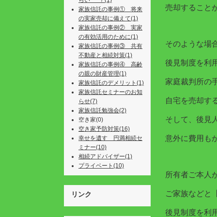
らい･･･？(1)
売却すること
家族信託の事例① 将来
の実家売却に備えて(1)
家族信託の事例② 実家
の有効活用のために(1)
そのような場
家族信託の事例③ 共有
不動産と相続対策(1)
後見制度を利
家族信託の事例④ 高齢
の親の財産管理(1)
家庭裁判所の
家族信託のデメリット(1)
家族信託セミナーのお知
自宅を売却す
らせ(7)
家族信託勉強会(2)
そして、後見
空き家(0)
空き家予防対策(16)
意外に費用も
幸せを遺す 円満相続セ
ミナー(10)
相続アドバイザー(1)
プライベート(10)
所有者ご本人
ご家族などと
リンク
後見制度を利