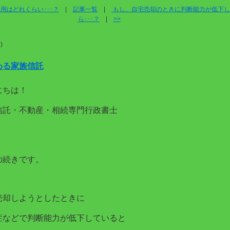
用はどれくらい･･･？
|
記事一覧
|
もし、自宅売却のときに判断能力が低下し
ら･･･？
|
>>
)
わる家族信託
にちは！
信託・不動産・相続専門行政書士
。
の続きです。
売却しようとしたときに
症などで判断能力が低下していると