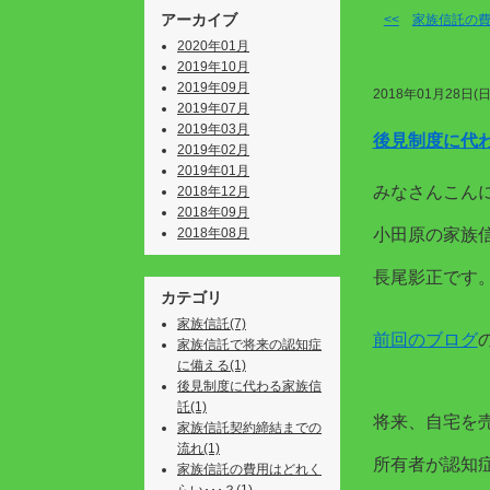
アーカイブ
<<
家族信託の費
2020年01月
2019年10月
2019年09月
2018年01月28日(日
2019年07月
2019年03月
後見制度に代
2019年02月
2019年01月
みなさんこん
2018年12月
2018年09月
2018年08月
小田原の家族
長尾影正です
カテゴリ
家族信託(7)
前回のブログ
家族信託で将来の認知症
に備える(1)
後見制度に代わる家族信
託(1)
将来、自宅を
家族信託契約締結までの
流れ(1)
所有者が認知
家族信託の費用はどれく