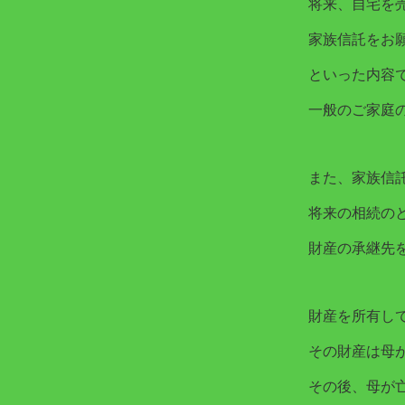
将来、自宅を
家族信託をお
といった内容
一般のご家庭
また、家族信
将来の相続の
財産の承継先
財産を所有し
その財産は母
その後、母が