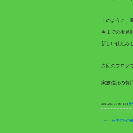
このように、
今までの後見
新しい仕組み
次回のブログ
家族信託の費
2018/01/28 09:18 |
後
<<
家族信託の費