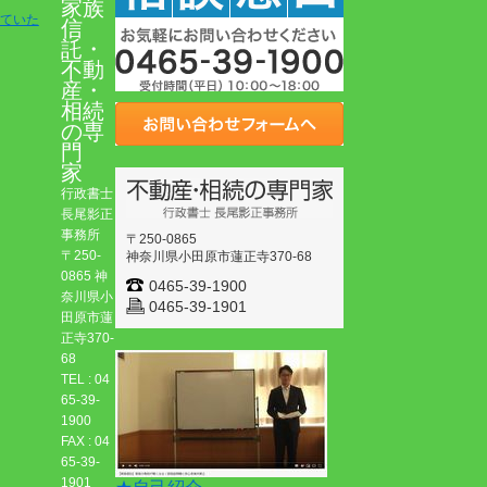
家族
ていた
信
託・
不動
産・
相続
の専
門
家
行政書士
長尾影正
事務所
〒250-0865
〒250-
神奈川県小田原市蓮正寺370-68
0865 神
0465-39-1900
奈川県小
0465-39-1901
田原市蓮
正寺370-
68
TEL : 04
65-39-
1900
FAX : 04
65-39-
1901