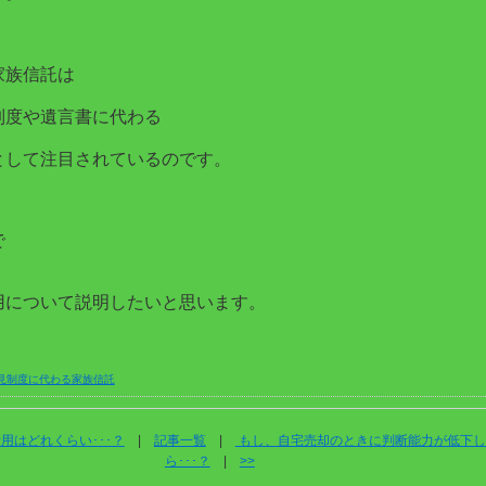
家族信託は
制度や遺言書に代わる
として注目されているのです。
で
用について説明したいと思います。
見制度に代わる家族信託
用はどれくらい･･･？
|
記事一覧
|
もし、自宅売却のときに判断能力が低下し
ら･･･？
|
>>