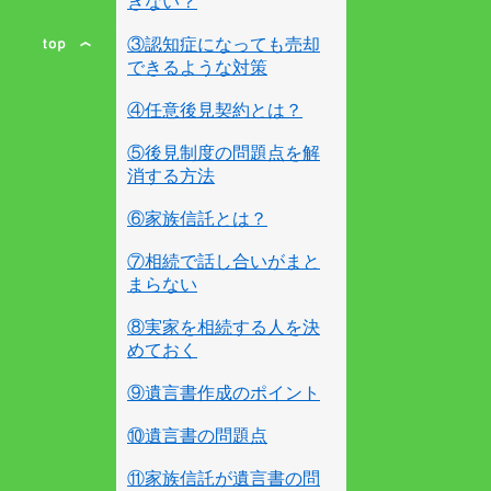
きない？
③認知症になっても売却
できるような対策
④任意後見契約とは？
⑤後見制度の問題点を解
消する方法
⑥家族信託とは？
⑦相続で話し合いがまと
まらない
⑧実家を相続する人を決
めておく
⑨遺言書作成のポイント
⑩遺言書の問題点
⑪家族信託が遺言書の問