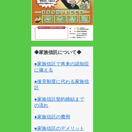
◆家族信託について◆
●家族信託で将来の認知症
に備える
●後見制度に代わる家族信
託
●家族信託契約締結まで
の流れ
●家族信託の費用
●家族信託のデメリット