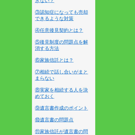
きない？
③認知症になっても売却
できるような対策
④任意後見契約とは？
⑤後見制度の問題点を解
消する方法
⑥家族信託とは？
⑦相続で話し合いがまと
まらない
⑧実家を相続する人を決
めておく
⑨遺言書作成のポイント
⑩遺言書の問題点
⑪家族信託が遺言書の問