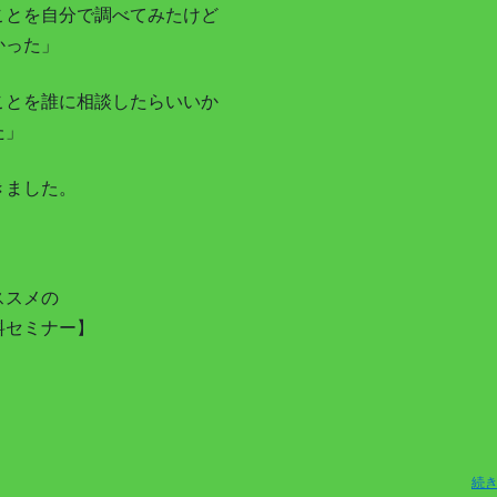
ことを自分で調べてみたけど
かった」
ことを誰に相談したらいいか
た」
きました。
ススメの
料セミナー】
！
続き