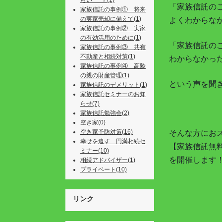
らい･･･？(1)
「家族信託の
家族信託の事例① 将来
の実家売却に備えて(1)
よくわからな
家族信託の事例② 実家
の有効活用のために(1)
「家族信託の
家族信託の事例③ 共有
不動産と相続対策(1)
わからなかっ
家族信託の事例④ 高齢
の親の財産管理(1)
という声を聞
家族信託のデメリット(1)
家族信託セミナーのお知
らせ(7)
家族信託勉強会(2)
空き家(0)
空き家予防対策(16)
そんな方にお
幸せを遺す 円満相続セ
【家族信託無
ミナー(10)
を開催します
相続アドバイザー(1)
プライベート(10)
リンク