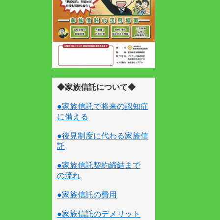
◆家族信託について◆
●家族信託で将来の認知症
に備える
●後見制度に代わる家族信
託
●家族信託契約締結まで
の流れ
●家族信託の費用
●家族信託のデメリット