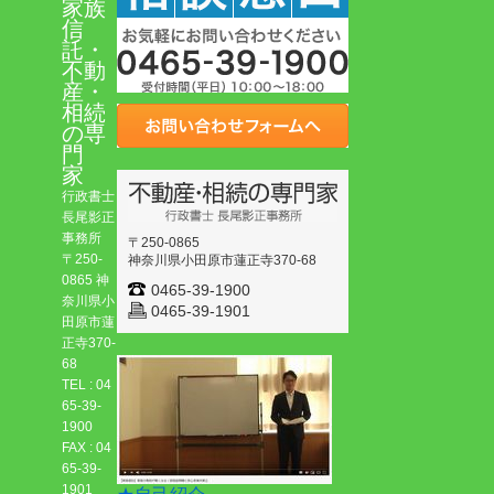
家族
信
託・
不動
産・
相続
の専
門
家
行政書士
長尾影正
事務所
〒250-0865
〒250-
神奈川県小田原市蓮正寺370-68
0865 神
0465-39-1900
奈川県小
0465-39-1901
田原市蓮
正寺370-
68
TEL : 04
65-39-
1900
FAX : 04
65-39-
1901