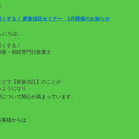
)
軽くする！ 家族信託セミナー 3月開催のお知らせ
んにちは。
軽くする！
動産・相続専門行政書士
。
などで【家族信託】のことが
るようになり
理について関心が高まっています。
お客様からは