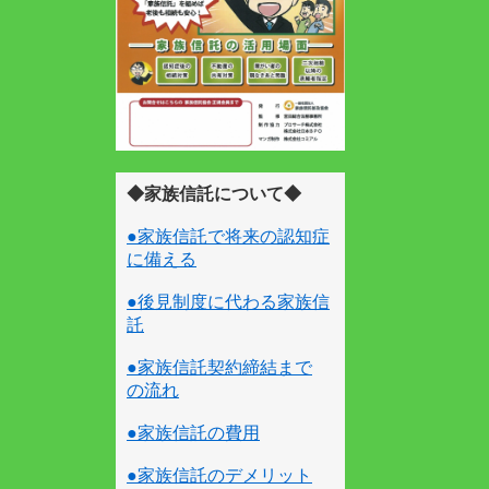
◆家族信託について◆
●家族信託で将来の認知症
に備える
●後見制度に代わる家族信
託
●家族信託契約締結まで
の流れ
●家族信託の費用
●家族信託のデメリット