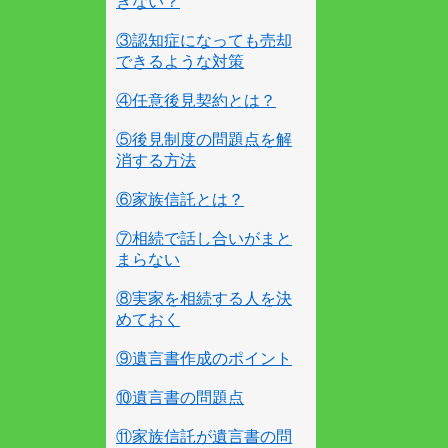
きない？
③認知症になっても売却
できるような対策
④任意後見契約とは？
⑤後見制度の問題点を解
消する方法
⑥家族信託とは？
⑦相続で話し合いがまと
まらない
⑧実家を相続する人を決
めておく
⑨遺言書作成のポイント
⑩遺言書の問題点
⑪家族信託が遺言書の問