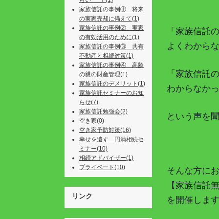
らい･･･？(1)
家族信託の事例① 将来
の実家売却に備えて(1)
家族信託の事例② 実家
「家族信託
の有効活用のために(1)
よくわから
家族信託の事例③ 共有
不動産と相続対策(1)
家族信託の事例④ 高齢
「家族信託
の親の財産管理(1)
家族信託のデメリット(1)
わからなか
家族信託セミナーのお知
らせ(7)
家族信託勉強会(2)
という声を
空き家(0)
空き家予防対策(16)
幸せを遺す 円満相続セ
ミナー(10)
相続アドバイザー(1)
プライベート(10)
そんな方に
【家族信託
リンク
を開催しま