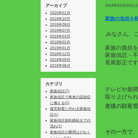
アーカイブ
2019年03月30日(土
2020年01月
家族の負担を
2019年10月
2019年09月
2019年07月
みなさん、
2019年03月
2019年02月
家族の負担
2019年01月
2018年12月
家族信託・
2018年09月
長尾影正で
2018年08月
カテゴリ
テレビや新
家族信託(7)
取り上げら
家族信託で将来の認知症
に備える(1)
老後の財産
後見制度に代わる家族信
託(1)
家族信託契約締結までの
流れ(1)
その一方で
家族信託の費用はどれく