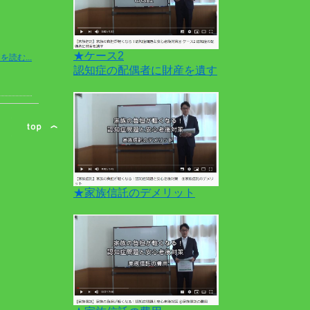
★ケース2
を読む...
認知症の配偶者に財産を遺す
★家族信託のデメリット