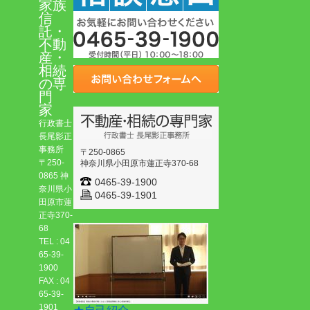
家族
信
託・
不動
産・
相続
の専
門
家
行政書士
長尾影正
事務所
〒250-0865
〒250-
神奈川県小田原市蓮正寺370-68
0865 神
0465-39-1900
奈川県小
0465-39-1901
田原市蓮
正寺370-
68
TEL : 04
65-39-
1900
FAX : 04
65-39-
1901