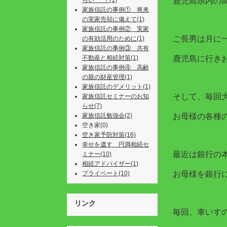
らい･･･？(1)
鹿児島県内の
家族信託の事例① 将来
の実家売却に備えて(1)
家族信託の事例② 実家
ご長男は月に
の有効活用のために(1)
家族信託の事例③ 共有
不動産と相続対策(1)
鹿児島に行き
家族信託の事例④ 高齢
の親の財産管理(1)
家族信託のデメリット(1)
そして、毎回
家族信託セミナーのお知
らせ(7)
家族信託勉強会(2)
お母様の各種
空き家(0)
空き家予防対策(16)
幸せを遺す 円満相続セ
最近は銀行の
ミナー(10)
相続アドバイザー(1)
プライベート(10)
お母様を銀行
リンク
毎回、車いす