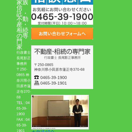
家族
信
託・
不動
産・
相続
の専
門
家
行政書士
長尾影正
事務所
〒250-0865
〒250-
神奈川県小田原市蓮正寺370-68
0865 神
0465-39-1900
奈川県小
0465-39-1901
田原市蓮
正寺370-
68
TEL : 04
65-39-
1900
FAX : 04
65-39-
1901