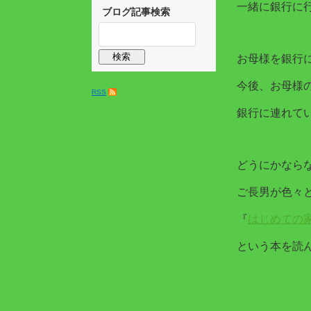
一緒に銀行に
ブログ記事検索
お母様を銀行
今後、お母様
RSS
銀行に連れて
どうにかなら
ご長男が色々
『
はじめての
という本を読