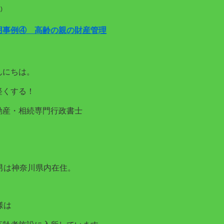
)
用事例④ 高齢の親の財産管理
んにちは。
軽くする！
動産・相続専門行政書士
。
男は神奈川県内在住。
様は