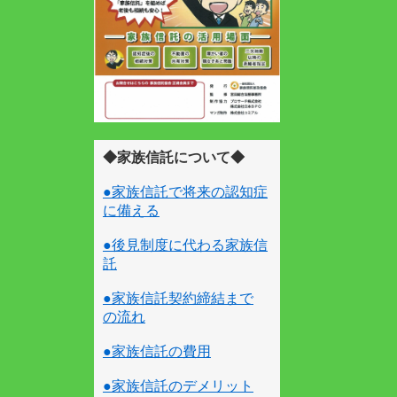
◆家族信託について◆
●家族信託で将来の認知症
に備える
●後見制度に代わる家族信
託
●家族信託契約締結まで
の流れ
●家族信託の費用
●家族信託のデメリット