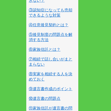
きない？
③認知症になっても売却
できるような対策
④任意後見契約とは？
⑤後見制度の問題点を解
消する方法
⑥家族信託とは？
⑦相続で話し合いがまと
まらない
⑧実家を相続する人を決
めておく
⑨遺言書作成のポイント
⑩遺言書の問題点
⑪家族信託が遺言書の問