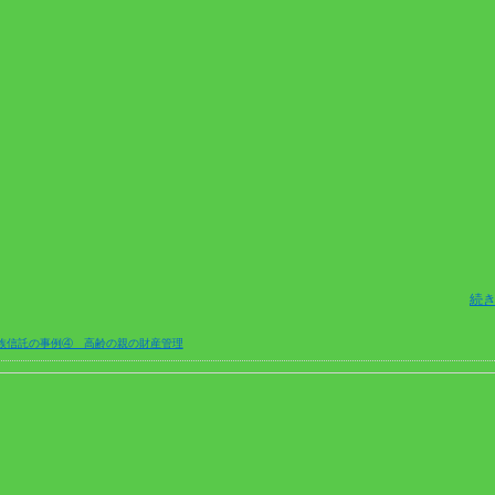
続き
族信託の事例④ 高齢の親の財産管理