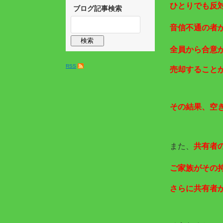
ひとりでも反
ブログ記事検索
音信不通の者
全員から合意
RSS
売却すること
その結果、空
また、
共有者
ご家族がその
さらに共有者