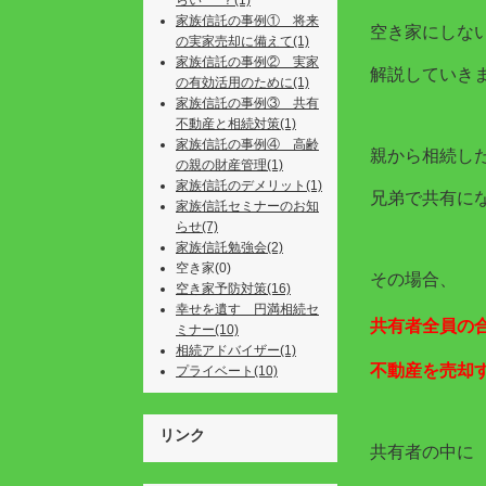
らい･･･？(1)
家族信託の事例① 将来
空き家にしな
の実家売却に備えて(1)
家族信託の事例② 実家
解説していき
の有効活用のために(1)
家族信託の事例③ 共有
不動産と相続対策(1)
家族信託の事例④ 高齢
親から相続し
の親の財産管理(1)
家族信託のデメリット(1)
兄弟で共有に
家族信託セミナーのお知
らせ(7)
家族信託勉強会(2)
空き家(0)
その場合、
空き家予防対策(16)
幸せを遺す 円満相続セ
共有者全員の
ミナー(10)
相続アドバイザー(1)
不動産を売却
プライベート(10)
リンク
共有者の中に