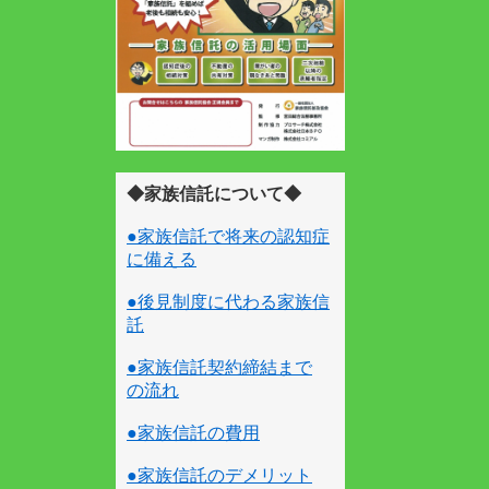
◆家族信託について◆
●家族信託で将来の認知症
に備える
●後見制度に代わる家族信
託
●家族信託契約締結まで
の流れ
●家族信託の費用
●家族信託のデメリット