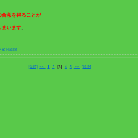
の合意を得ることが
しまいます
。
き家予防対策
[先頭]
<<
1
2
[3]
4
5
>>
[最後]