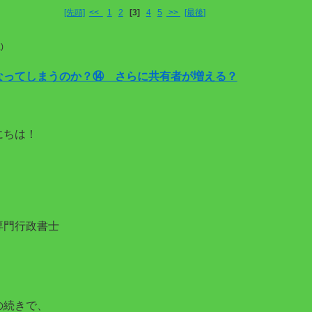
[先頭]
<<
1
2
[3]
4
5
>>
[最後]
)
なってしまうのか？⑭ さらに共有者が増える？
にちは！
専門行政書士
。
の続きで、