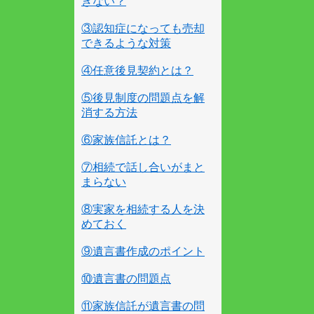
きない？
③認知症になっても売却
できるような対策
④任意後見契約とは？
⑤後見制度の問題点を解
消する方法
⑥家族信託とは？
⑦相続で話し合いがまと
まらない
⑧実家を相続する人を決
めておく
⑨遺言書作成のポイント
⑩遺言書の問題点
⑪家族信託が遺言書の問