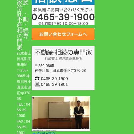
家族
信
託・
不動
産・
相続
の専
門
家
行政書士
長尾影正
事務所
〒250-0865
〒250-
神奈川県小田原市蓮正寺370-68
0865 神
0465-39-1900
奈川県小
0465-39-1901
田原市蓮
正寺370-
68
TEL : 04
65-39-
1900
FAX : 04
65-39-
1901