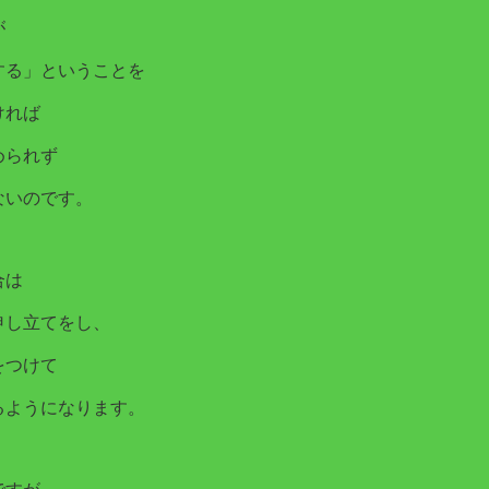
が
する」ということを
ければ
められず
ないのです。
合は
申し立てをし、
をつけて
るようになります。