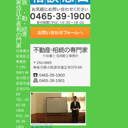
家族
信
託・
不動
産・
相続
の専
門
家
行政書士
長尾影正
事務所
〒250-0865
〒250-
神奈川県小田原市蓮正寺370-68
0865 神
0465-39-1900
奈川県小
0465-39-1901
田原市蓮
正寺370-
68
TEL : 04
65-39-
1900
FAX : 04
65-39-
1901