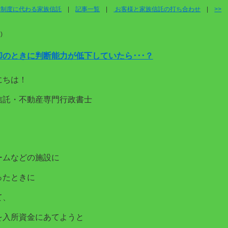
見制度に代わる家族信託
|
記事一覧
|
お客様と家族信託の打ち合わせ
|
>>
)
のときに判断能力が低下していたら･･･？
にちは！
信託・不動産専門行政書士
。
ームなどの施設に
ったときに
て、
を入所資金にあてようと