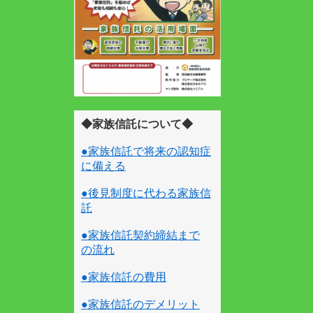
◆家族信託について◆
●家族信託で将来の認知症
に備える
●後見制度に代わる家族信
託
●家族信託契約締結まで
の流れ
●家族信託の費用
●家族信託のデメリット