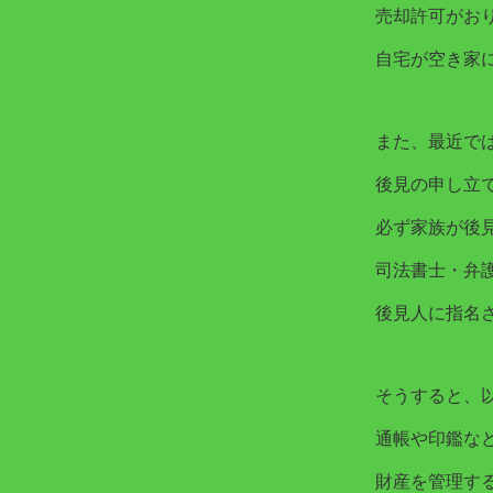
売却許可がお
自宅が空き家
また、最近で
後見の申し立
必ず家族が後
司法書士・弁
後見人に指名
そうすると、
通帳や印鑑な
財産を管理す