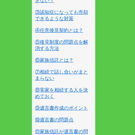
きない？
③認知症になっても売却
できるような対策
④任意後見契約とは？
⑤後見制度の問題点を解
消する方法
⑥家族信託とは？
⑦相続で話し合いがまと
まらない
⑧実家を相続する人を決
めておく
⑨遺言書作成のポイント
⑩遺言書の問題点
⑪家族信託が遺言書の問