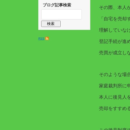
ブログ記事検索
その際、本人
「自宅を売却
理解していな
RSS
登記手続が進
売買が成立し
そのような場
家庭裁判所に
本人に後見人
売却をすすめ