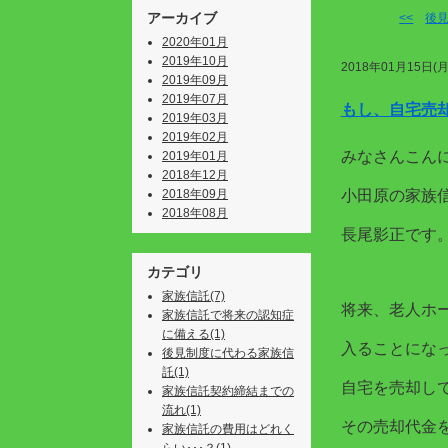
アーカイブ
<<
後
2020年01月
2019年10月
2018年01月15日(月
2019年09月
2019年07月
もし、自宅売却
2019年03月
2019年02月
みなさんこん
2019年01月
2018年12月
2018年09月
小田原の家族
2018年08月
長尾影正です
カテゴリ
家族信託(7)
将来、老人ホ
家族信託で将来の認知症
に備える(1)
入ることにな
後見制度に代わる家族信
託(1)
自宅を売却し
家族信託契約締結までの
流れ(1)
その売却代金
家族信託の費用はどれく