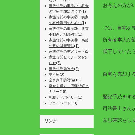
らい･･･？(1)
お考えの方が
家族信託の事例① 将来
の実家売却に備えて(1)
家族信託の事例② 実家
の有効活用のために(1)
では、自宅を
家族信託の事例③ 共有
不動産と相続対策(1)
所有者本人が
家族信託の事例④ 高齢
の親の財産管理(1)
低下していたら
家族信託のデメリット(1)
家族信託セミナーのお知
らせ(7)
家族信託勉強会(2)
自宅を売却す
空き家(0)
空き家予防対策(16)
幸せを遺す 円満相続セ
ミナー(10)
登記手続をす
相続アドバイザー(1)
プライベート(10)
司法書士さん
意思確認をし
リンク