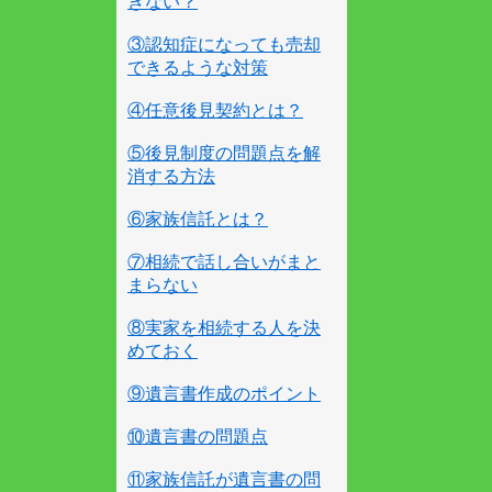
きない？
③認知症になっても売却
できるような対策
④任意後見契約とは？
⑤後見制度の問題点を解
消する方法
⑥家族信託とは？
⑦相続で話し合いがまと
まらない
⑧実家を相続する人を決
めておく
⑨遺言書作成のポイント
⑩遺言書の問題点
⑪家族信託が遺言書の問