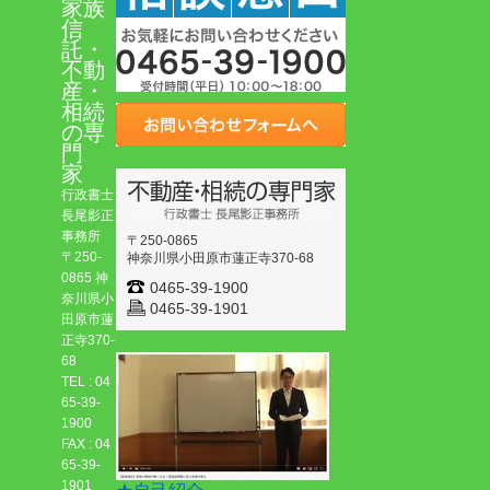
家族
信
託・
不動
産・
相続
の専
門
家
行政書士
長尾影正
事務所
〒250-0865
〒250-
神奈川県小田原市蓮正寺370-68
0865 神
0465-39-1900
奈川県小
0465-39-1901
田原市蓮
正寺370-
68
TEL : 04
65-39-
1900
FAX : 04
65-39-
1901