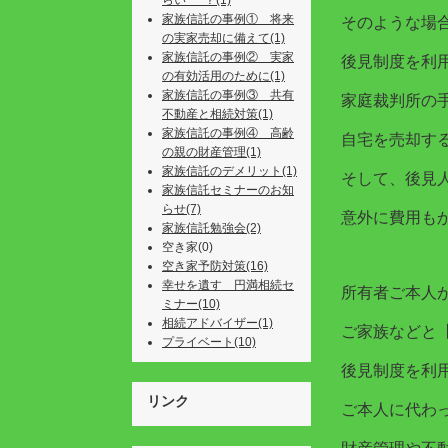
らい･･･？(1)
家族信託の事例① 将来
そのような場
の実家売却に備えて(1)
家族信託の事例② 実家
後見制度を利
の有効活用のために(1)
家族信託の事例③ 共有
家庭裁判所の
不動産と相続対策(1)
家族信託の事例④ 高齢
自宅を売却す
の親の財産管理(1)
家族信託のデメリット(1)
そして、後見
家族信託セミナーのお知
らせ(7)
意外に費用も
家族信託勉強会(2)
空き家(0)
空き家予防対策(16)
幸せを遺す 円満相続セ
所有者ご本人
ミナー(10)
相続アドバイザー(1)
ご家族などと
プライベート(10)
後見制度を利
リンク
ご本人に代わ