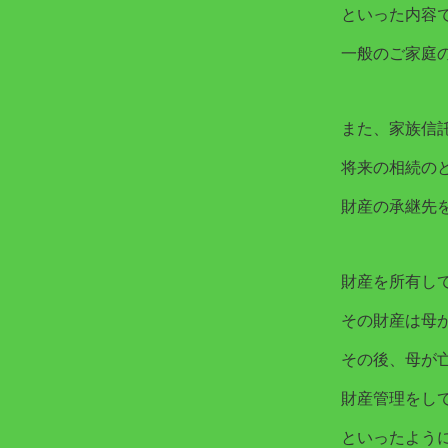
といった内容
一般のご家庭
また、家族信
将来の相続の
財産の承継先
財産を所有し
その財産は母
その後、母が
財産管理をし
といったよう