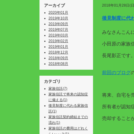
アーカイブ
2018年01月28日(日
2020年01月
後見制度に代
2019年10月
2019年09月
2019年07月
みなさんこん
2019年03月
2019年02月
小田原の家族
2019年01月
2018年12月
長尾影正です
2018年09月
2018年08月
前回のブログ
カテゴリ
家族信託(7)
家族信託で将来の認知症
将来、自宅を
に備える(1)
後見制度に代わる家族信
所有者が認知
託(1)
家族信託契約締結までの
売却すること
流れ(1)
家族信託の費用はどれく