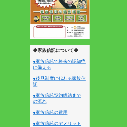
◆家族信託について◆
●家族信託で将来の認知症
に備える
●後見制度に代わる家族信
託
●家族信託契約締結まで
の流れ
●家族信託の費用
●家族信託のデメリット